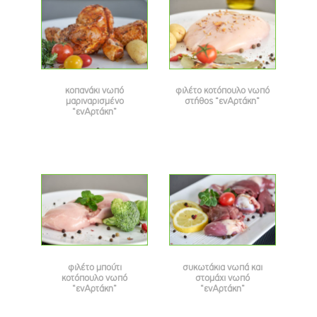
κοπανάκι νωπό
φιλέτο κοτόπουλο νωπό
μαριναρισμένο
στήθος “ενΑρτάκη”
“ενΑρτάκη”
φιλέτο μπούτι
συκωτάκια νωπά και
κοτόπουλο νωπό
στομάχι νωπό
“ενΑρτάκη”
“ενΑρτάκη”