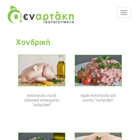
S
k
TOGGLE
i
p
t
o
Χονδρική
m
a
i
n
c
o
n
κοτόπουλο νωπό
κιμάς κοτόπουλο α/ο
t
ελληνικό επιλεγμένο
νωπός “ενΑρτάκη”
e
“ενΑρτάκη”
n
t