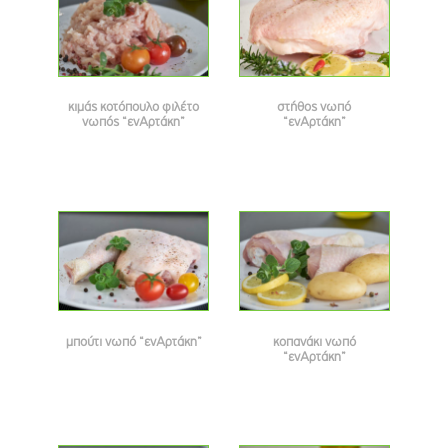
κιμάς κοτόπουλο φιλέτο
στήθος νωπό
νωπός “ενΑρτάκη”
“ενΑρτάκη”
μπούτι νωπό “ενΑρτάκη”
κοπανάκι νωπό
“ενΑρτάκη”