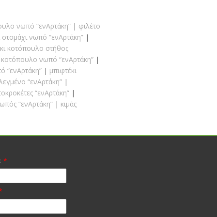
ουλο νωπό “ενΑρτάκη”
φιλέτο
 στομάχι νωπό “ενΑρτάκη”
κι κοτόπουλο στήθος
 κοτόπουλο νωπό “ενΑρτάκη”
ό “ενΑρτάκη”
μπιφτέκι
λεγμένο “ενΑρτάκη”
τοκροκέτες “ενΑρτάκη”
νωπός “ενΑρτάκη”
κιμάς
α
*
*