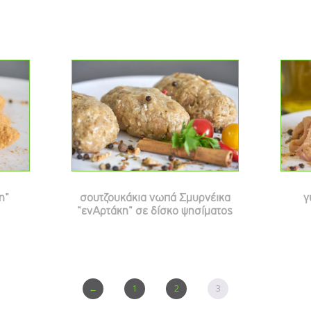
η”
σουτζουκάκια νωπά Σμυρνέικα
γ
“ενΑρτάκη” σε δίσκο ψησίματος
←
1
2
3