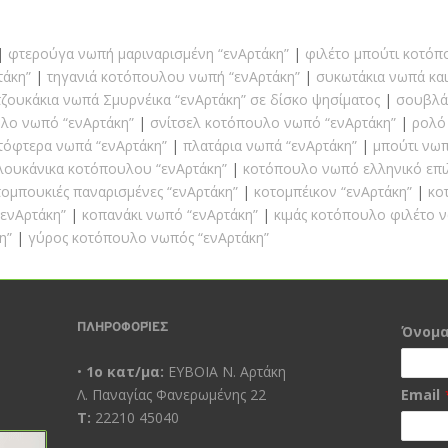
φτερούγα νωπή μαριναρισμένη “ενΑρτάκη”
φιλέτο μπούτι κοτόπ
τάκη”
τηγανιά κοτόπουλου νωπή “ενΑρτάκη”
συκωτάκια νωπά και
ζουκάκια νωπά Σμυρνέικα “ενΑρτάκη” σε δίσκο ψησίματος
σουβλά
λο νωπό “ενΑρτάκη”
σνίτσελ κοτόπουλο νωπό “ενΑρτάκη”
ρολό
τόφτερα νωπά “ενΑρτάκη”
πλατάρια νωπά “ενΑρτάκη”
μπούτι νωπ
λουκάνικα κοτόπουλου “ενΑρτάκη”
κοτόπουλο νωπό ελληνικό επι
τομπουκιές παναρισμένες “ενΑρτάκη”
κοτομπέικον “ενΑρτάκη”
κο
“ενΑρτάκη”
κοπανάκι νωπό “ενΑρτάκη”
κιμάς κοτόπουλο φιλέτο 
η”
γύρος κοτόπουλο νωπός “ενΑρτάκη”
ΠΛΗΡΟΦΟΡΊΕΣ
Όνομ
•
1ο κατ/μα:
ΕΥΒΟΙΑ Ν. Αρτάκη
Λ. Παναγίας Φανερωμένης 22
Email
Τ:
22210 45040