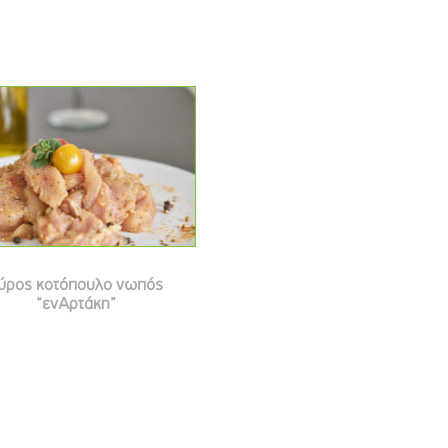
ύρος κοτόπουλο νωπός
“ενΑρτάκη”