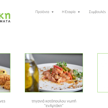
Προϊόντα
Η Εταιρία
Συμβουλές
νες
τηγανιά κοτόπουλου νωπή
“ενΑρτάκη”