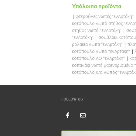
Υπόλοιπα προϊόντα
φτερούγες νωπές “ενΑρτάκη”
κοτόπουλο νωπό στήθος “ενΑρ
στήθος νωπό “ενΑρτάκη”
σουτ
“ενΑρτάκη”
σουβλάκι κοτόπου
ρολάκια νωπά “ενΑρτάκη”
πλα
κοτόπουλο νωπό “ενΑρτάκη”
κοτόπουλο AO “ενΑρτάκη”
κο
κοπανάκι νωπό μαριναρισμένο 
κοτόπουλο α/ο νωπός “ενΑρτάκ
FOLLOW US