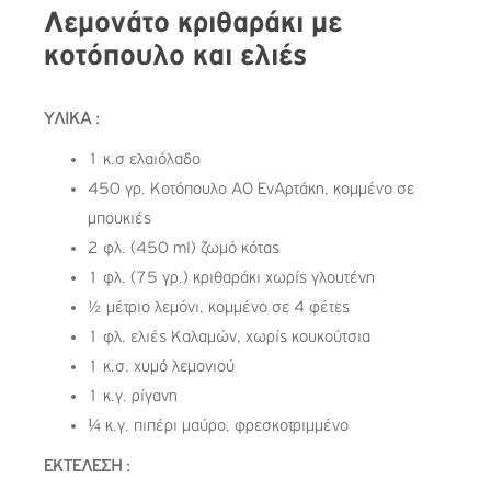
Λεμονάτο κριθαράκι με
κοτόπουλο και ελιές
ΥΛΙΚΑ :
1 κ.σ ελαιόλαδο
450 γρ. Kοτόπουλο ΑΟ ΕνΑρτάκη, κομμένο σε
μπουκιές
2 φλ. (450 ml) ζωμό κότας
1 φλ. (75 γρ.) κριθαράκι χωρίς γλουτένη
½ μέτριο λεμόνι, κομμένο σε 4 φέτες
1 φλ. ελιές Καλαμών, χωρίς κουκούτσια
1 κ.σ. χυμό λεμονιού
1 κ.γ. ρίγανη
¼ κ.γ. πιπέρι μαύρο, φρεσκοτριμμένο
ΕΚΤΕΛΕΣΗ :