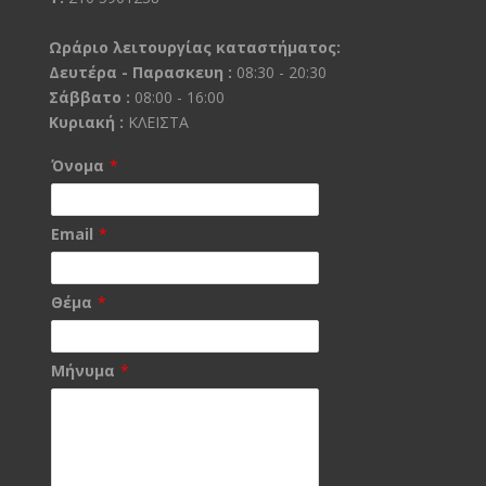
Ωράριο λειτουργίας καταστήματος:
Δευτέρα - Παρασκευη :
08:30 - 20:30
Σάββατο :
08:00 - 16:00
Κυριακή :
ΚΛΕΙΣΤΑ
Όνομα
*
Email
*
Θέμα
*
Μήνυμα
*