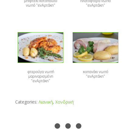
μπιφτέκι κοτόπουλο
πλατόφτερα νωπά
νωπό “ενΑρτάκη”
“ενΑρτάκη”
φτερούγα νωπή
κοπανάκι νωπό
μαριναρισμένη
“ενΑρτάκη”
“ενΑρτάκη”
Categories:
Λιανική
,
Χονδρική