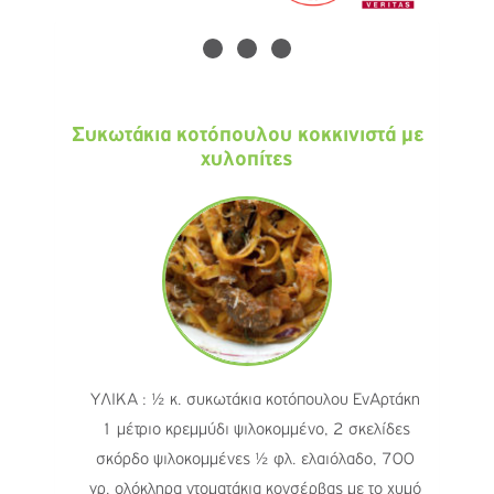
Συκωτάκια κοτόπουλου κοκκινιστά με
χυλοπίτες
ΥΛΙΚΑ : ½ κ. συκωτάκια κοτόπουλου ΕνΑρτάκη
1 μέτριο κρεμμύδι ψιλοκομμένο, 2 σκελίδες
σκόρδο ψιλοκομμένες ½ φλ. ελαιόλαδο, 700
γρ. ολόκληρα ντοματάκια κονσέρβας με το χυμό