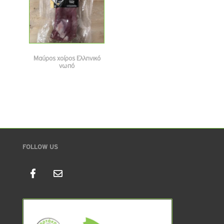
Μαύρος χοίρος Ελληνικό
νωπό
FOLLOW US