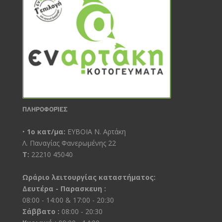
ΠΛΗΡΟΦΟΡΊΕΣ
•
1ο κατ/μα:
ΕΥΒΟΙΑ Ν. Αρτάκη
Λ. Παναγίας Φανερωμένης 22
Τ:
22210 45040
Ωράριο λειτουργίας καταστήματος:
Δευτέρα - Παρασκευη :
08:00 - 14:00 & 17:00 - 20:30
Σάββατο :
08:00 - 20:30