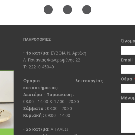
ΠΛΗΡΟΦΟΡΊΕΣ
Όνομ
•
1ο κατ/μα:
ΕΥΒΟΙΑ Ν. Αρτάκη
Λ. Παναγίας Φανερωμένης 22
Email
Τ:
22210 45040
Θέμα
Ωράριο λειτουργίας
καταστήματος:
Δευτέρα - Παρασκευη :
Μήνυ
08:00 - 14:00 & 17:00 - 20:30
Σάββατο :
08:00 - 20:30
Κυριακή :
09:00 - 14:00
•
2ο κατ/μα:
ΑΙΓΑΛΕΩ