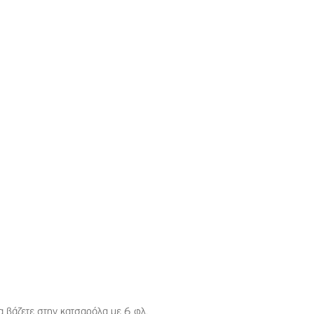
τα βάζετε στην κατσαρόλα με 6 φλ.