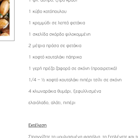
1 φλ. άσπρο, ξηρό κρασί
1 κύβο κοτόπουλου
1 κρεμμύδι σε λεπτά φετάκια
1 σκελίδα σκόρδο ψιλοκομμένη
2 μέτρια πράσα σε φετάκια
1 κοφτό κουταλάκι πάπρικα
1 γερή πρέζα ζαφορά σε σκόνη (προαιρετικά)
1/4 – ½ κοφτό κουταλάκι πιπέρι τσίλι σε σκόνη
4 κλωναράκια θυμάρι, ξεφυλλισμένα
ελαιόλαδο, αλάτι, πιπέρι
Εκτέλεση
Στραγγίζετε τα μουλιασμένα φασόλια, τα ξεπλένετε και 