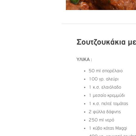
Σουτζουκάκια με
ΥΛΙΚΑ :
50 ml σπορέλαιο
100 γρ. αλεύρι
1 κ.σ. ελαιόλαδο
1 μεσαίο κρεμμύδι
1 κ.σ. πελτέ τομάτας
2 φύλλα δάφνης
250 ml νερό
1 κύβο κότας Maggi