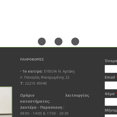
ΠΛΗΡΟΦΟΡΊΕΣ
Όνομ
•
1ο κατ/μα:
ΕΥΒΟΙΑ Ν. Αρτάκη
Λ. Παναγίας Φανερωμένης 22
Email
Τ:
22210 45040
Θέμα
Ωράριο λειτουργίας
καταστήματος:
Δευτέρα - Παρασκευη :
Μήνυ
08:00 - 14:00 & 17:00 - 20:30