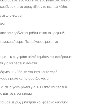
κια μας σε ένα ταψί ή σε ένα πιάτο στο οποίο
κουζίνας για να στραγγίξουν τα περιττά λάδια.
 μέτρια φωτιά.
ύδι.
στην κατσαρόλα και βάζουμε και το κρεμμύδι.
αι ανακατεύουμε. Περιμένουμε μέχρι να
.
υμε 1 κ.σ. γεμάτη πελτέ τομάτας και σοτάρουμε
τά για να δέσει η σάλτσα.
άφνης, 1 κύβο, τη ντομάτα και το νερό.
χνουμε μέσα και τα σουτζουκάκια.
ε σε σιγανή φωτιά για 10 λεπτά να δέσει η
α μας να είναι έτοιμα.
ια μας με ρύζι μπασμάτι και φρέσκο δυόσμο!