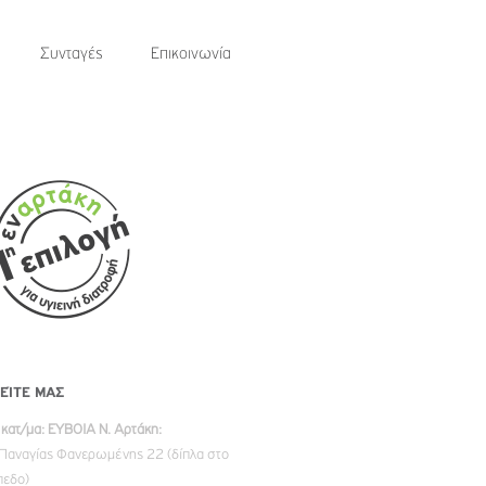
Συνταγές
Επικοινωνία
ΕΊΤΕ ΜΑΣ
 κατ/μα: ΕΥΒΟΙΑ Ν. Αρτάκη:
 Παναγίας Φανερωμένης 22 (δίπλα στο
πεδο)