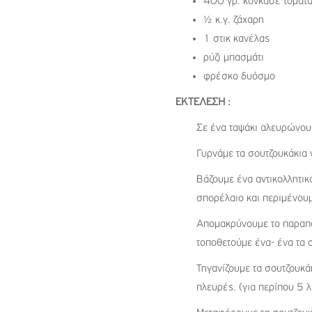
400 γρ. κονκασέ τομάτα
½ κ.γ. ζάχαρη
1 στικ κανέλας
ρύζι μπασμάτι
φρέσκο δυόσμο
ΕΚΤΕΛΕΣΗ :
Σε ένα ταψάκι αλευρώνουμ
Γυρνάμε τα σουτζουκάκια ν
Βάζουμε ένα αντικολλητικ
σπορέλαιο και περιμένουμ
Απομακρύνουμε το παραπαν
τοποθετούμε ένα- ένα τα 
Τηγανίζουμε τα σουτζουκά
πλευρές. (για περίπου 5 λ