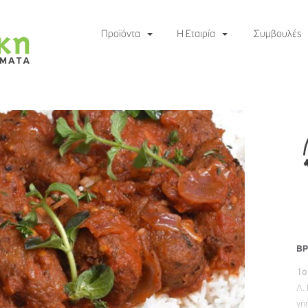
Προϊόντα
Η Εταιρία
Συμβουλές
ΒΡ
1ο
Λ.
γή