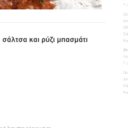
Τ:
Ωρ
Δε
08
Σά
 σάλτσα και ρύζι μπασμάτι
Κυ
2ο
Λε
Τ:
Ωρ
Δε
Σά
Κυ