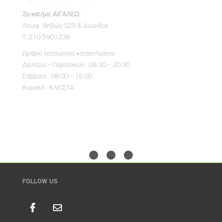
2ο κατ/μα: ΑΙΓΑΛΕΩ:
Λεωφ. Θηβών 529 & Δωρίδος
Τ: 210 5901238
Ωράριο λειτουργίας καταστήματος:
Δευτέρα – Παρασκευη : 08:30 – 20:30
Σάββατο : 08:00 – 16:00
Κυριακή : ΚΛΕΙΣΤΑ
FOLLOW US