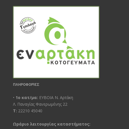
ΠΛΗΡΟΦΟΡΊΕΣ
•
1ο κατ/μα:
ΕΥΒΟΙΑ Ν. Αρτάκη
Λ. Παναγίας Φανερωμένης 22
Τ:
22210 45040
Ωράριο λειτουργίας καταστήματος: