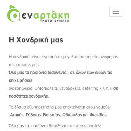
S
k
TOGGLE
i
p
t
o
Η Χονδρική μας
m
a
i
Η χονδρική, είναι ένα από τα μεγαλύτερα σημεία αναφοράς
n
της εταιρίας μας
.
c
Όλα μας τα προϊόντα διατίθενται, σε όλων των ειδών τις
o
επιχειρήσεις
n
(κρεοπωλεία, ψητοπωλεία, ξενοδοχεία, catering κ.λ.π.),
σε
t
ποσότητες χονδρικής.
e
n
Το δίκτυο εξυπηρέτησης μας επεκτείνεται στου νομούς:
t
Αττικής
,
Εύβοιας
,
Βοιωτίας
,
Φθιώτιδας
και
Φωκίδας.
Όλα μας τα προϊόντα διατίθενται σε συσκευασίες: