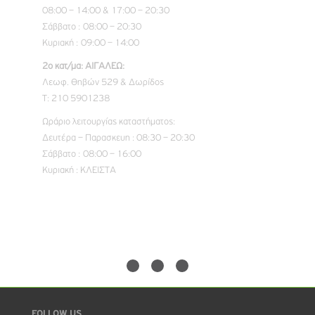
08:00 – 14:00 & 17:00 – 20:30
Σάββατο : 08:00 – 20:30
Κυριακή : 09:00 – 14:00
2ο κατ/μα: ΑΙΓΑΛΕΩ:
Λεωφ. Θηβών 529 & Δωρίδος
Τ: 210 5901238
Ωράριο λειτουργίας καταστήματος:
Δευτέρα – Παρασκευη : 08:30 – 20:30
Σάββατο : 08:00 – 16:00
Κυριακή : ΚΛΕΙΣΤΑ
FOLLOW US