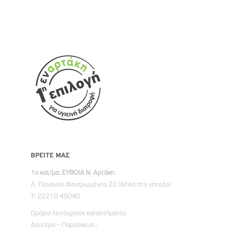
ΒΡΕΊΤΕ ΜΑΣ
1ο κατ/μα: ΕΥΒΟΙΑ Ν. Αρτάκη:
Λ. Παναγίας Φανερωμένης 22 (δίπλα στο γήπεδο)
Τ: 22210 45040
Ωράριο λειτουργίας καταστήματος:
Δευτέρα – Παρασκευη :