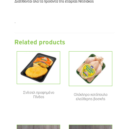
Διατίθενται όλα τα προϊόντα της εταιρίας Νιτσιάκος
.
Related products
Σνίτσελ προψημένο
Ολόκληρο κοτόπουλο
Πίνδος
ελεύθερης βοσκής